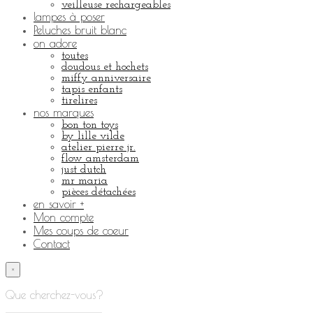
veilleuse rechargeables
lampes à poser
Peluches bruit blanc
on adore
toutes
doudous et hochets
miffy anniversaire
tapis enfants
tirelires
nos marques
bon ton toys
by lille vilde
atelier pierre jr.
flow amsterdam
just dutch
mr maria
pièces détachées
en savoir +
Mon compte
Mes coups de coeur
Contact
×
Que cherchez-vous?