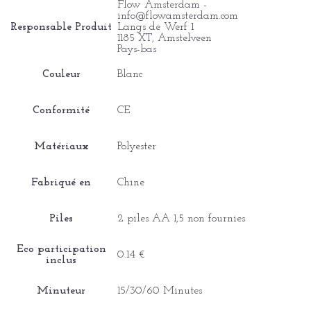
Flow Amsterdam -
info@flowamsterdam.com
Responsable Produit
Langs de Werf 1
1185 XT, Amstelveen
Pays-bas
Couleur
Blanc
Conformité
CE
Matériaux
Polyester
Fabriqué en
Chine
Piles
2 piles AA 1,5 non fournies
Eco participation
0.14 €
inclus
Minuteur
15/30/60 Minutes