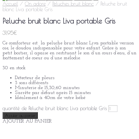
Accueil
/
On adore
/
Peluches bruit blanc
/
Peluche bruit
blanc Liva portable Gris
Peluche bruit blanc Liva portable Gris
31,95
€
Ce comforteur est la peluche bruit blanc Liva portable version
oie, le doudou indispensable pour votre enfant. Grâce à son
petit boitier, il apaise en restituant le son d’un cours d’eau, d’un
battement de coeur ou d’une mélodie.
30 en stock
Détecteur de pleurs
3 sons différents
Minuterie de 15,30,60 minutes
S’arrête par défaut après 15 minutes
Idéalement à 40cm de votre bébé
quantité de Peluche bruit blanc Liva portable Gris
Ajouter au panier
AJOUTER AU PANIER