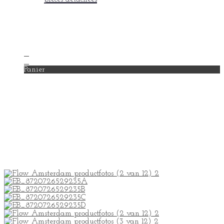
en savoir +
Mon compte
Mes coups de coeur
Contact
0
0
Panier