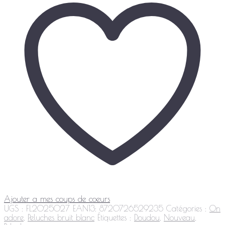
Ajouter a mes coups de coeurs
UGS :
FL2025027
EAN13:
8720726529235
Catégories :
On
adore
,
Peluches bruit blanc
Étiquettes :
Doudou
,
Nouveau
,