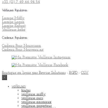
+33 (0) 7 49 66 94 54
Veilleuses Populaires:
Lampe Miffy
Lampe Lapin
Lampe Enfant
Veilleuse bébé
Cadeaux Populaires:
Cadeau Pour Nourrisson
Cadeau Pour Nouveau-né
Boutique en ligne par Bewise Solutions
-
RGPD
-
CGV
×
veilleuses
toutes
veilleuse miffy
veilleuse ours
veilleuse animaux
veilleuse projecteur