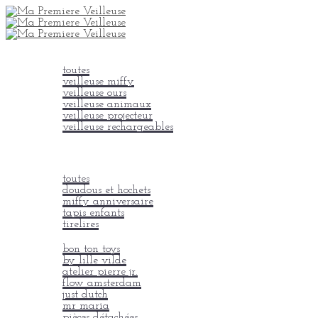
veilleuses
toutes
veilleuse miffy
veilleuse ours
veilleuse animaux
veilleuse projecteur
veilleuse rechargeables
lampes à poser
Peluches bruit blanc
on adore
toutes
doudous et hochets
miffy anniversaire
tapis enfants
tirelires
nos marques
bon ton toys
by lille vilde
atelier pierre jr.
flow amsterdam
just dutch
mr maria
pièces détachées