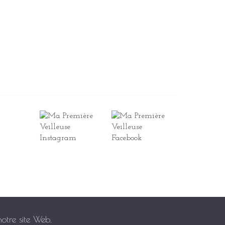
ous bénéficiez de deux moyens de paiement,
le paiement par Paypal et par CB.
otre site Web.