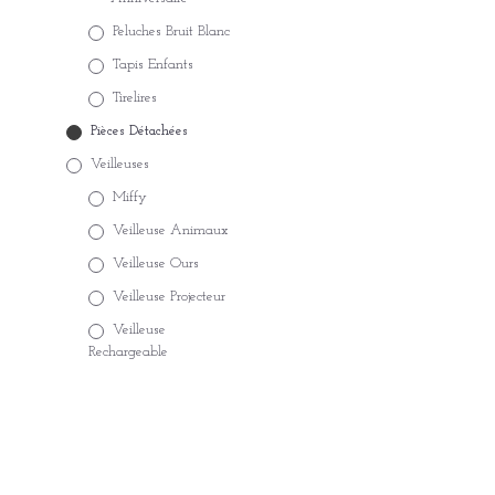
AJOUTER AU PANIER
Peluches Bruit Blanc
Tapis Enfants
Tirelires
Pièces Détachées
Veilleuses
Miffy
Veilleuse Animaux
Veilleuse Ours
Veilleuse Projecteur
Veilleuse
Rechargeable
Satisfait ou Remboursé