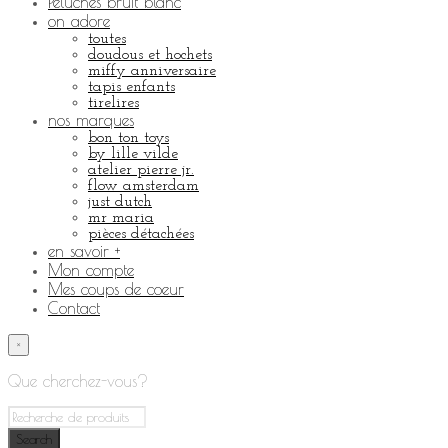
Peluches bruit blanc
on adore
toutes
doudous et hochets
miffy anniversaire
tapis enfants
tirelires
nos marques
bon ton toys
by lille vilde
atelier pierre jr.
flow amsterdam
just dutch
mr maria
pièces détachées
en savoir +
Mon compte
Mes coups de coeur
Contact
×
Que cherchez-vous?