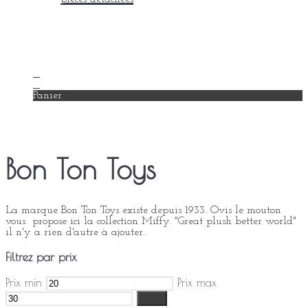
en savoir +
Mon compte
Mes coups de coeur
Contact
0
0
Panier
Bon Ton Toys
La marque Bon Ton Toys existe depuis 1933. Ovis le mouton
vous propose ici la collection Miffy. "Great plush better world"
il n'y a rien d'autre à ajouter.
Filtrez par prix
Prix min
Prix max
Filtrer