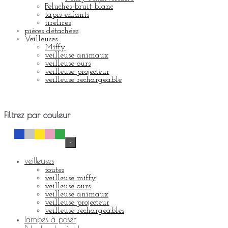
Peluches bruit blanc
tapis enfants
tirelires
pièces détachées
Veilleuses
Miffy
veilleuse animaux
veilleuse ours
veilleuse projecteur
veilleuse rechargeable
Filtrez par
couleur
×
veilleuses
toutes
veilleuse miffy
veilleuse ours
veilleuse animaux
veilleuse projecteur
veilleuse rechargeables
lampes à poser