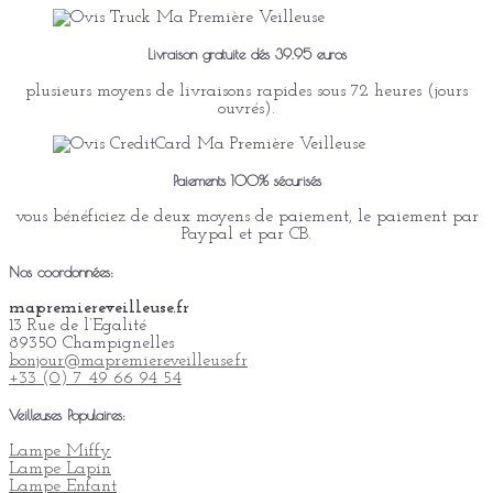
Livraison gratuite dés 39.95 euros
plusieurs moyens de livraisons rapides sous 72 heures (jours
ouvrés).
Paiements 100% sécurisés
vous bénéficiez de deux moyens de paiement, le paiement par
Paypal et par CB.
Nos coordonnées:
mapremiereveilleuse.fr
13 Rue de l’Egalité
89350 Champignelles
bonjour@mapremiereveilleuse.fr
+33 (0) 7 49 66 94 54
Veilleuses Populaires:
Lampe Miffy
Lampe Lapin
Lampe Enfant