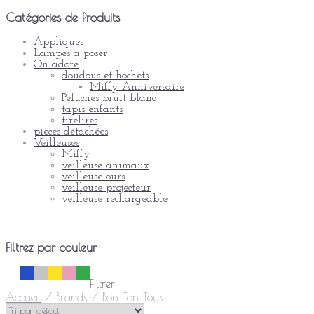
Catégories de Produits
Appliques
Lampes a poser
On adore
doudous et hochets
Miffy Anniversaire
Peluches bruit blanc
tapis enfants
tirelires
pièces détachées
Veilleuses
Miffy
veilleuse animaux
veilleuse ours
veilleuse projecteur
veilleuse rechargeable
Filtrez par
couleur
Filtrer
Accueil
/
Brands
/
Bon Ton Toys