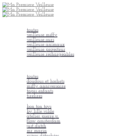
veilleuses
toutes
veilleuse miffy
veilleuse ours
veilleuse animaux
veilleuse projecteur
veilleuse rechargeables
lampes à poser
Peluches bruit blanc
on adore
toutes
doudous et hochets
miffy anniversaire
tapis enfants
tirelires
nos marques
bon ton toys
by lille vilde
atelier pierre jr.
flow amsterdam
just dutch
mr maria
pièces détachées