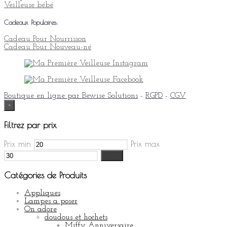
Veilleuse bébé
Cadeaux Populaires:
Cadeau Pour Nourrisson
Cadeau Pour Nouveau-né
Boutique en ligne par Bewise Solutions
-
RGPD
-
CGV
×
Filtrez par prix
Prix min
Prix max
Filtrer
Catégories de Produits
Appliques
Lampes a poser
On adore
doudous et hochets
Miffy Anniversaire