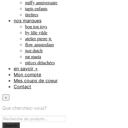
miffy anniversaire
tapis enfants
tirelires
nos marques
bon ton toys
by lille vilde
atelier pierre jr.
flow amsterdam
just dutch
mr maria
pièces détachées
en savoir +
Mon compte
Mes coups de coeur
Contact
×
Que cherchez-vous?