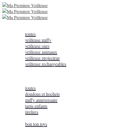
veilleuses
toutes
veilleuse miffy
veilleuse ours
veilleuse animaux
veilleuse projecteur
veilleuse rechargeables
lampes à poser
Peluches bruit blanc
on adore
toutes
doudous et hochets
miffy anniversaire
tapis enfants
tirelires
nos marques
bon ton toys