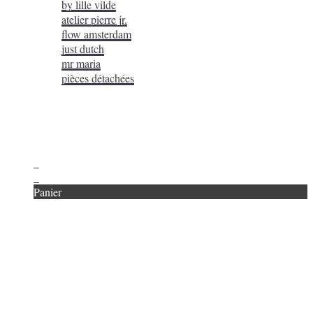
by lille vilde
atelier pierre jr.
flow amsterdam
just dutch
mr maria
pièces détachées
en savoir +
Mon compte
Mes coups de coeur
Contact
0
0
Panier