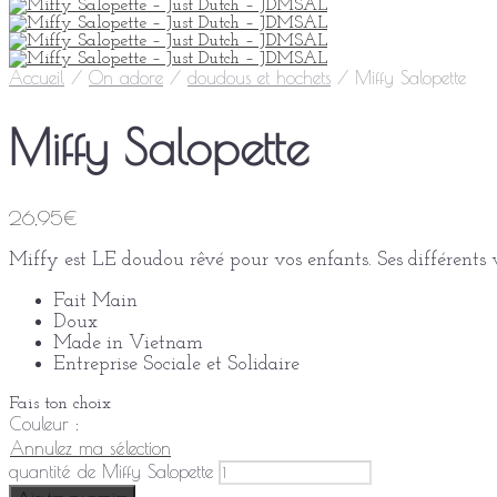
Accueil
/
On adore
/
doudous et hochets
/
Miffy Salopette
Miffy Salopette
26,95
€
Miffy est LE doudou rêvé pour vos enfants. Ses différents
Fait Main
Doux
Made in Vietnam
Entreprise Sociale et Solidaire
Fais ton choix
Couleur
:
Annulez ma sélection
quantité de Miffy Salopette