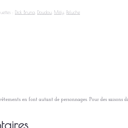
quettes :
Dick Bruna
,
Doudou
,
Miffy
,
Peluche
êtements en font autant de personnages. Pour des saisons dif
taires