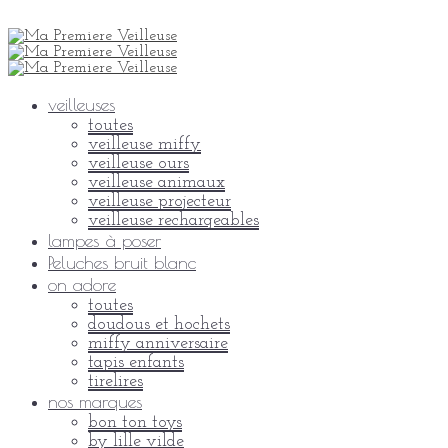
veilleuses
toutes
veilleuse miffy
veilleuse ours
veilleuse animaux
veilleuse projecteur
veilleuse rechargeables
lampes à poser
Peluches bruit blanc
on adore
toutes
doudous et hochets
miffy anniversaire
tapis enfants
tirelires
nos marques
bon ton toys
by lille vilde