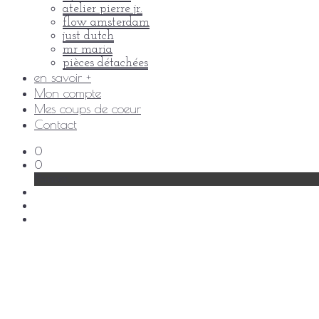
atelier pierre jr.
flow amsterdam
just dutch
mr maria
pièces détachées
en savoir +
Mon compte
Mes coups de coeur
Contact
0
0
Panier