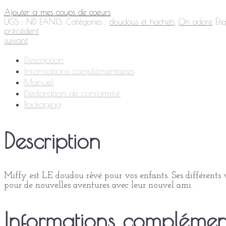
Ajouter a mes coups de coeurs
UGS :
ND
EAN13:
Catégories :
doudous et hochets
,
On adore
Éti
précédent
suivant
Description
Informations complémentaires
Manuel
Declaration de conformité
Packaging
Description
Miffy est LE doudou rêvé pour vos enfants. Ses différents v
pour de nouvelles aventures avec leur nouvel ami.
Informations complémen